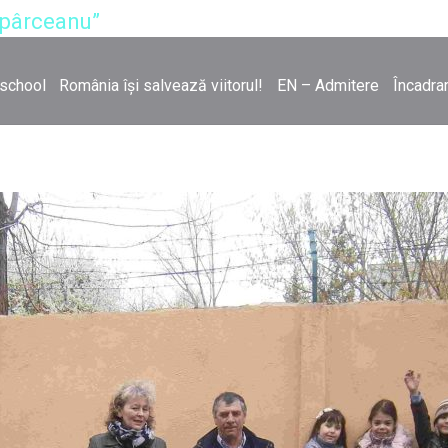
opârceanu”
rschool
România își salvează viitorul!
EN – Admitere
Încadra