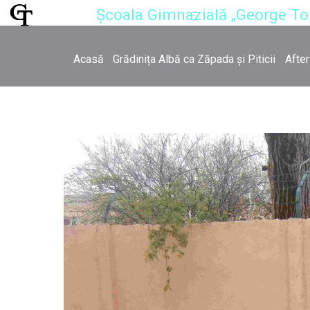
Școala Gimnazială „George T
Acasă
Grădinița Albă ca Zăpada și Piticii
Afte