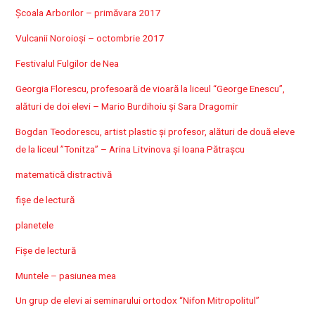
Școala Arborilor – primăvara 2017
Vulcanii Noroioși – octombrie 2017
Festivalul Fulgilor de Nea
Georgia Florescu, profesoară de vioară la liceul “George Enescu”,
alături de doi elevi – Mario Burdihoiu și Sara Dragomir
Bogdan Teodorescu, artist plastic și profesor, alături de două eleve
de la liceul ”Tonitza” – Arina Litvinova și Ioana Pătrașcu
matematică distractivă
fișe de lectură
planetele
Fișe de lectură
Muntele – pasiunea mea
Un grup de elevi ai seminarului ortodox “Nifon Mitropolitul”