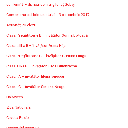
conferință – dr. neurochirurg Ionuț Gobej
Comemorarea Holocaustului – 9 octombrie 2017
Activități cu elevii
Clasa Pregătitoare B – învățător Sorina Botoacă
Clasa a III-a B – învățător Adina Nițu
Clasa Pregătitoare C – învățător Cristina Lungu
Clasa a II-a B – învățător Elena Dumitrache
Clasa I A – învățător Elena Ionescu
Clasa I C – învățător Simona Neagu
Haloween
Ziua Nationala
Crucea Rosie
Pachetelul sanatos