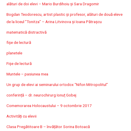
alături de doi elevi – Mario Burdihoiu și Sara Dragomir
Bogdan Teodorescu, artist plastic și profesor, alături de două eleve
de la liceul ”Tonitza” – Arina Litvinova și Ioana Pătrașcu
matematică distractivă
fișe de lectură
planetele
Fișe de lectură
Muntele – pasiunea mea
Un grup de elevi ai seminarului ortodox “Nifon Mitropolitul”
conferință – dr. neurochirurg Ionuț Gobej
Comemorarea Holocaustului – 9 octombrie 2017
Activități cu elevii
Clasa Pregătitoare B – învățător Sorina Botoacă