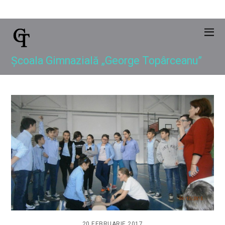
Școala Gimnazială „George Topârceanu”
20 FEBRUARIE 2017