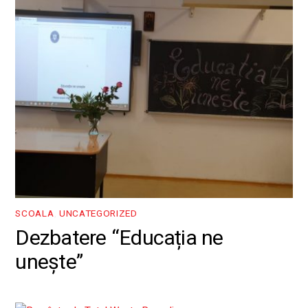
SCOALA
,
UNCATEGORIZED
Dezbatere “Educația ne
unește”