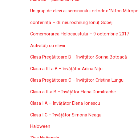
Un grup de elevi ai seminarului ortodox “Nifon Mitropol
conferință – dr. neurochirurg Ionuț Gobej
Comemorarea Holocaustului – 9 octombrie 2017
Activități cu elevii
Clasa Pregătitoare B – învățător Sorina Botoacă
Clasa a III-a B – învățător Adina Nițu
Clasa Pregătitoare C – învățător Cristina Lungu
Clasa a II-a B – învățător Elena Dumitrache
Clasa I A – învățător Elena Ionescu
Clasa I C – învățător Simona Neagu
Haloween