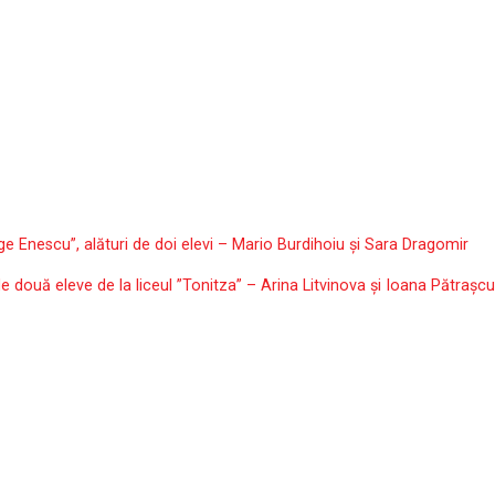
ge Enescu”, alături de doi elevi – Mario Burdihoiu și Sara Dragomir
de două eleve de la liceul ”Tonitza” – Arina Litvinova și Ioana Pătrașcu