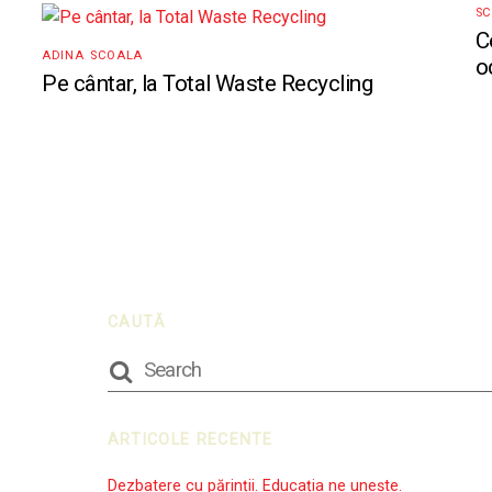
S
C
ADINA
,
SCOALA
o
Pe cântar, la Total Waste Recycling
CAUTĂ
ARTICOLE RECENTE
Dezbatere cu părinții. Educația ne unește.