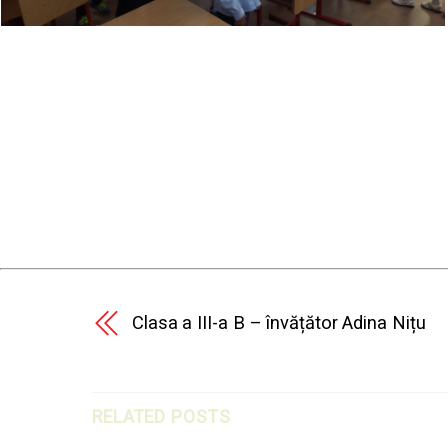
Clasa a III-a B – învățător Adina Nițu
RELATED POSTS