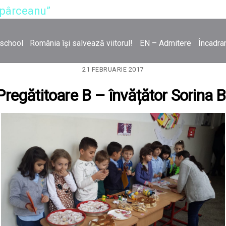
opârceanu”
rschool
România își salvează viitorul!
EN – Admitere
Încadra
21 FEBRUARIE 2017
Pregătitoare B – învățător Sorina 