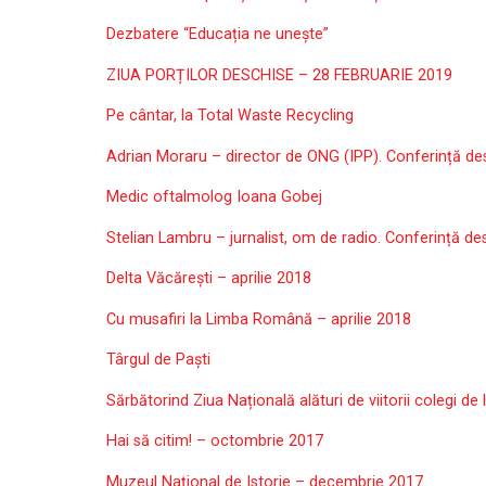
Dezbatere “Educația ne unește”
ZIUA PORȚILOR DESCHISE – 28 FEBRUARIE 2019
Pe cântar, la Total Waste Recycling
Adrian Moraru – director de ONG (IPP). Conferință desp
Medic oftalmolog Ioana Gobej
Stelian Lambru – jurnalist, om de radio. Conferință de
Delta Văcărești – aprilie 2018
Cu musafiri la Limba Română – aprilie 2018
Târgul de Paști
Sărbătorind Ziua Națională alături de viitorii colegi de
Hai să citim! – octombrie 2017
Muzeul Național de Istorie – decembrie 2017