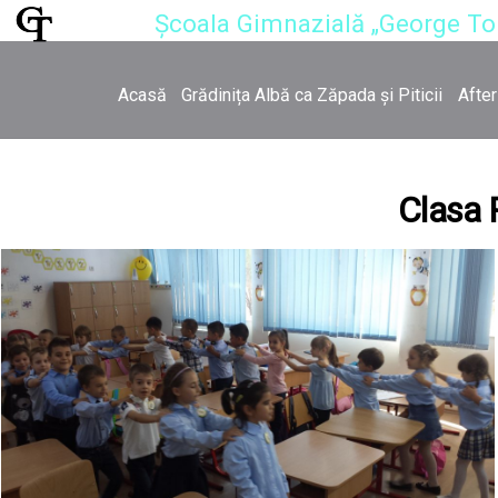
Școala Gimnazială „George T
Acasă
Grădinița Albă ca Zăpada și Piticii
Afte
Clasa 